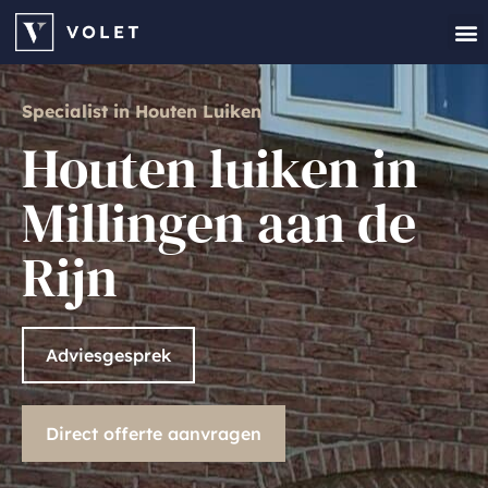
Houten 
Offer
Specialist in Houten Luiken
Houten luiken in
Millingen aan de
Rijn
Adviesgesprek
Direct offerte aanvragen