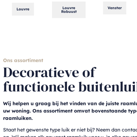
Louvre
Venster
Louvre
Robuust
Ons assortiment
Decoratieve of
functionele buitenlu
Wij helpen u graag bij het vinden van de juiste raaml
uw woning. Ons assortiment omvat bovenstaande typ
raamluiken.
Staat het gewenste type luik er niet bij? Neem dan conta
op. Wij maken elk gewenst raamluik voor u, in elke gewen