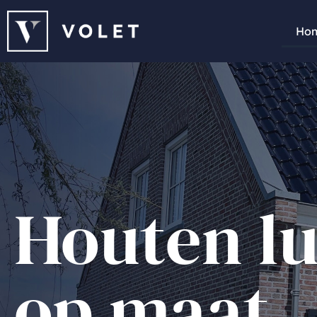
Ho
Houten l
op maat