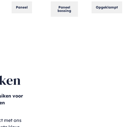
Paneel
Paneel
Opgeklampt
bossing
iken
uiken voor
en
ct met ons
ste kleur.