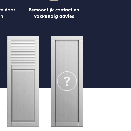
ce door
Persoonlijk contact en
en
vakkundig advies