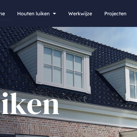
me
Houten luiken
Werkwijze
Projecten
uiken