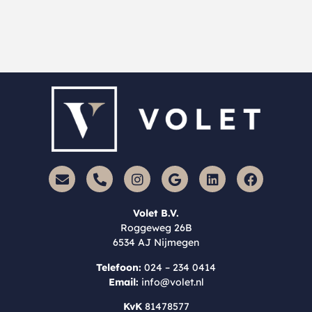
Volet B.V.
Roggeweg 26B
6534 AJ Nijmegen
Telefoon:
024 – 234 0414
Email:
info@volet.nl
KvK
81478577